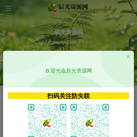
辰光资源网
优质的网络资源分享平台
请输入您想搜索的内容,如:app源码
欢迎光临辰光资源网
VIP特权介绍
APP源码
VIP特权介绍
APP源码
扫码关注防失联
VIP特权介绍
影视源码
火
GO
VIP特权介绍
影视源码
‹
›