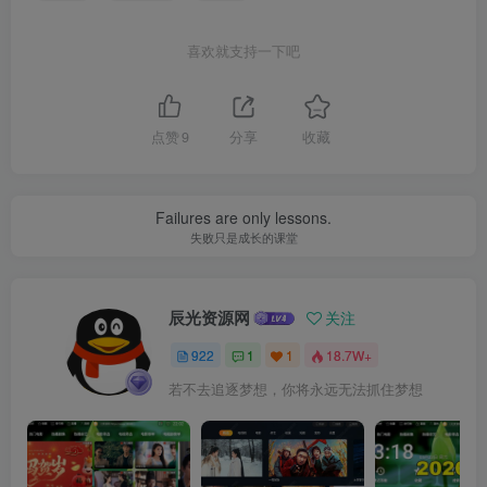
喜欢就支持一下吧
点赞
9
分享
收藏
Failures are only lessons.
失败只是成长的课堂
辰光资源网
关注
922
1
1
18.7W+
若不去追逐梦想，你将永远无法抓住梦想