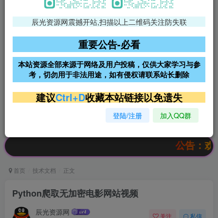
辰光资源网震撼开站,扫描以上二维码关注防失联
免费领支付宝红包
腾讯轻量4核4G3M服务器38元/
年
重要公告-必看
阿里云2核2G200M服务器68元/
雨云高防免备案服务器
本站资源全部来源于网络及用户投稿，仅供大家学习与参
年
考，切勿用于非法用途，如有侵权请联系站长删除
超低价文字广告位招租
超低价文字广告位招租
建议
Ctrl+D
收藏本站链接以免遗失
登陆/注册
加入QQ群
超低价文字广告位招租
超低价文字广告位招租
公告：欢迎访问
首页
技术文档
正文
Python爬取无加密电影网站视频
辰光资源网
关注
私信