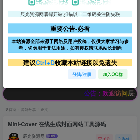
辰光资源网震撼开站,扫描以上二维码关注防失联
免费领支付宝红包
腾讯轻量4核4G3M服务器38元/
年
重要公告-必看
阿里云2核2G200M服务器68元/
雨云高防免备案服务器
本站资源全部来源于网络及用户投稿，仅供大家学习与参
年
考，切勿用于非法用途，如有侵权请联系站长删除
超低价文字广告位招租
超低价文字广告位招租
建议
Ctrl+D
收藏本站链接以免遗失
登陆/注册
加入QQ群
超低价文字广告位招租
超低价文字广告位招租
公告：欢迎访问辰光资源网
首页
源码分享
正文
Mini-Cover 在线生成封面网站工具源码
辰光资源网
关注
私信