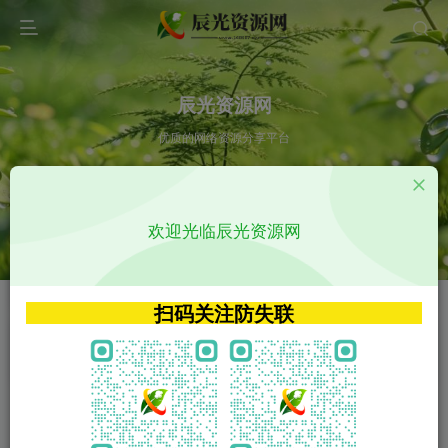
辰光资源网
优质的网络资源分享平台
请输入您想搜索的内容,如:app源码
欢迎光临辰光资源网
VIP特权介绍
APP源码
VIP特权介绍
APP源码
扫码关注防失联
VIP特权介绍
影视源码
火
GO
VIP特权介绍
影视源码
‹
›