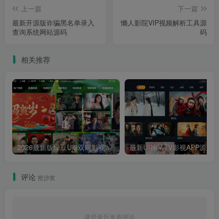
上一篇
下一篇
最新开源版诈骗黑名单录入
懒人影院VIP视频解析工具源
查询系统网站源码
码
相关推荐
2026最新版绿豆UI9双端影视APP源码
最新UI神马TV影视APP源码 乐檬影视
评论
抢沙发
请登录后发表评论