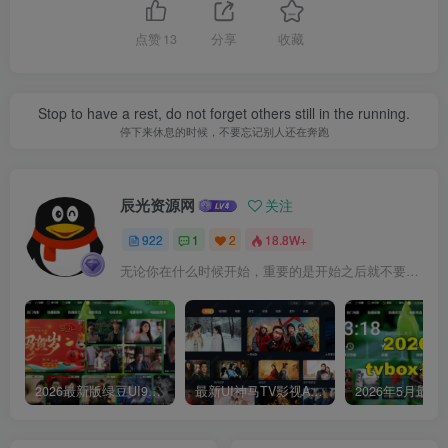
点赞
13
分享
收藏
Stop to have a rest, do not forget others still in the running.
停下来休息的时候，不要忘记别人还在奔跑
辰光资源网
关注
922
1
2
18.8W+
无论你在什么时候开始，重要的是开始之后就不要停止
2026最新版绿豆UI9双端影视APP源码
最新UI神马TV影视APP源码 乐檬影视苹果CMS后台 包含前后端源码