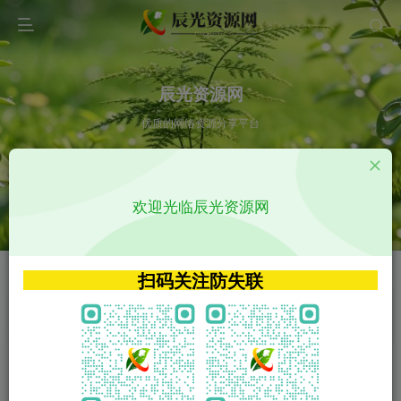
辰光资源网
优质的网络资源分享平台
请输入您想搜索的内容,如:app源码
欢迎光临辰光资源网
VIP特权介绍
APP源码
VIP特权介绍
APP源码
扫码关注防失联
VIP特权介绍
影视源码
火
GO
VIP特权介绍
影视源码
‹
›