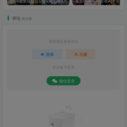
2026最新版绿豆UI9双端影视APP源码
最新UI神马TV影视APP源码 乐檬影视
评论
抢沙发
请登录后发表评论
登录
注册
社交账号登录
微信登录