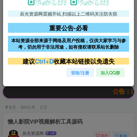
辰光资源网震撼开站,扫描以上二维码关注防失联
免费领支付宝红包
腾讯轻量4核4G3M服务器38元/
年
重要公告-必看
阿里云2核2G200M服务器68元/
雨云高防免备案服务器
本站资源全部来源于网络及用户投稿，仅供大家学习与参
年
考，切勿用于非法用途，如有侵权请联系站长删除
超低价文字广告位招租
超低价文字广告位招租
建议
Ctrl+D
收藏本站链接以免遗失
登陆/注册
加入QQ群
超低价文字广告位招租
超低价文字广告位招租
公告：欢迎访问
首页
源码分享
正文
懒人影院VIP视频解析工具源码
辰光资源网
关注
私信