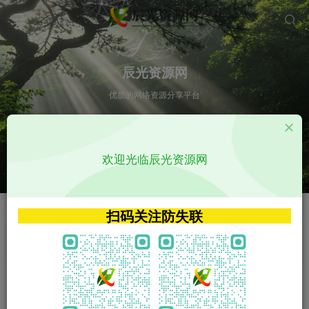
辰光资源网
优质的网络资源分享平台
请输入您想搜索的内容,如:app源码
欢迎光临辰光资源网
VIP特权介绍
APP源码
VIP特权介绍
APP源码
扫码关注防失联
VIP特权介绍
影视源码
火
GO
VIP特权介绍
影视源码
‹
›