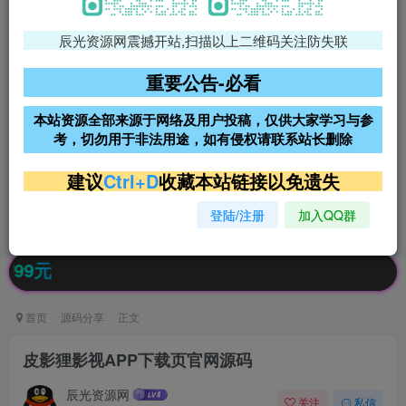
辰光资源网震撼开站,扫描以上二维码关注防失联
免费领支付宝红包
腾讯轻量4核4G3M服务器38元/
年
重要公告-必看
阿里云2核2G200M服务器68元/
雨云高防免备案服务器
本站资源全部来源于网络及用户投稿，仅供大家学习与参
年
考，切勿用于非法用途，如有侵权请联系站长删除
超低价文字广告位招租
超低价文字广告位招租
建议
Ctrl+D
收藏本站链接以免遗失
登陆/注册
加入QQ群
超低价文字广告位招租
超低价文字广告位招租
公告
首页
源码分享
正文
皮影狸影视APP下载页官网源码
辰光资源网
关注
私信