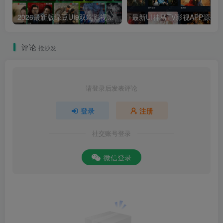
2026最新版绿豆UI9双端影视APP源码
最新UI神马TV影视APP源码 乐檬影视
评论
抢沙发
请登录后发表评论
登录
注册
社交账号登录
微信登录