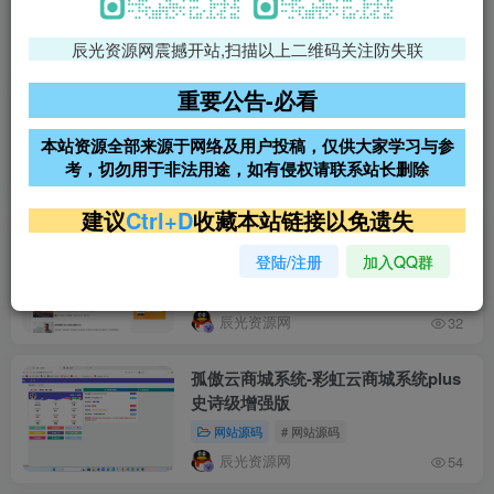
最新发布
第91页
排序
更新
浏览
点赞
评论
辰光资源网震撼开站,扫描以上二维码关注防失联
重要公告-必看
追格小程序_知识付费与圈子社区小程
序框架 v1.8.0
本站资源全部来源于网络及用户投稿，仅供大家学习与参
小程序源码
源码分享
# 网站源码
考，切勿用于非法用途，如有侵权请联系站长删除
辰光资源网
36
建议
Ctrl+D
收藏本站链接以免遗失
WordPress主题追格资源下载主题
v1.1.0源码
登陆/注册
加入QQ群
网站源码
# wordpress
辰光资源网
32
孤傲云商城系统-彩虹云商城系统plus
史诗级增强版
网站源码
# 网站源码
辰光资源网
54