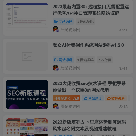
2023最新内置30+远程接口无需配置运
行优客API接口管理系统网站源码
网站源码
# 网站源码
辰光资源网
51
魔众AI付费创作系统网站源码v1.2.0
网站源码
# 网站源码
# AI付费
辰光资源网
41
2023大佬收费seo技术课程:手把手带
你做出一个权重8的网站教程
付费资源
9.9
网站建设
软件教程
# 
金币
辰光资源网
48
2023新版塔罗占卜星座运势测算源码
风水起名附文本及视频搭建教程