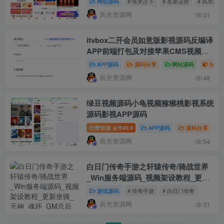
网站源码
# 塔罗占卜
# 星座运势
# 风水起名
辰光资源网
31
itvbox二开会员如意版影视源码反编译
APP前端打包及对接苹果CMS视频搭
建教程
APP源码
源码分享
网站源码
tvbo
辰光资源网
48
绿豆视频源码小龟视频猕猴桃影视系统
源码影视APP源码
付费资源
49.9
APP源码
源码分享
金币
辰光资源网
54
白日门传奇手游之轩辕传奇/骑战世界
_Win服务端源码_视频架设教程_更新
坐骑_元神_魂环_GM总后台
游戏源码
# 传奇手游
# 白日门传奇
辰光资源网
31