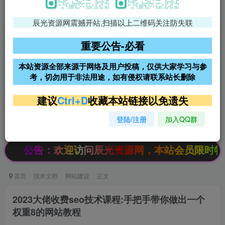
辰光资源网震撼开站,扫描以上二维码关注防失联
免费领支付宝红包
腾讯轻量4核4G3M服务器38元/
年
重要公告-必看
阿里云2核2G200M服务器68元/
雨云高防免备案服务器
本站资源全部来源于网络及用户投稿，仅供大家学习与参
年
考，切勿用于非法用途，如有侵权请联系站长删除
超低价文字广告位招租
超低价文字广告位招租
建议
Ctrl+D
收藏本站链接以免遗失
登陆/注册
加入QQ群
超低价文字广告位招租
超低价文字广告位招租
告：欢迎访问辰光资源网，本站会员限时特惠，SVI
首页
技术文档
网站建设
正文
2023大佬收费seo技术课程:手把手带你做出一个
权重8的网站教程