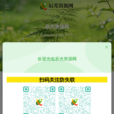
辰光资源网
优质的网络资源分享平台
请输入您想搜索的内容,如:app源码
欢迎光临辰光资源网
VIP特权介绍
APP源码
VIP特权介绍
APP源码
扫码关注防失联
VIP特权介绍
影视源码
火
GO
VIP特权介绍
影视源码
‹
›