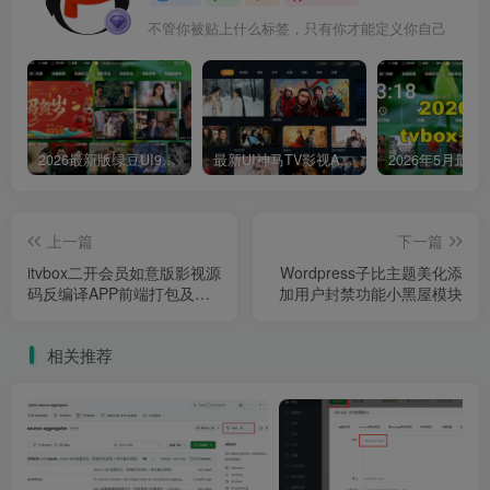
不管你被贴上什么标签，只有你才能定义你自己
2026最新版绿豆UI9双端影视APP源码
最新UI神马TV影视APP源码 乐檬影视苹果CMS后台 包含前后端源码
上一篇
下一篇
itvbox二开会员如意版影视源
Wordpress子比主题美化添
码反编译APP前端打包及对
加用户封禁功能小黑屋模块
接苹果CMS视频搭建教程
相关推荐