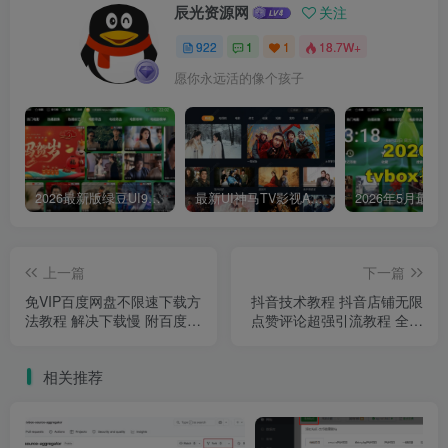
辰光资源网
关注
922
1
1
18.7W+
愿你永远活的像个孩子
2026最新版绿豆UI9双端影视APP源码
最新UI神马TV影视APP源码 乐檬影视苹果CMS后台 包含前后端源码
上一篇
下一篇
免VIP百度网盘不限速下载方
抖音技术教程 抖音店铺无限
法教程 解决下载慢 附百度云
点赞评论超强引流教程 全自
盘软件和补丁文件
动每天发几万不封号 全网首
发附脚本和视频教程
相关推荐