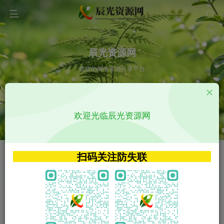
辰光资源网
优质的网络资源分享平台
请输入您想搜索的内容,如:app源码
欢迎光临辰光资源网
VIP特权介绍
APP源码
VIP特权介绍
APP源码
扫码关注防失联
VIP特权介绍
影视源码
火
GO
VIP特权介绍
影视源码
‹
›