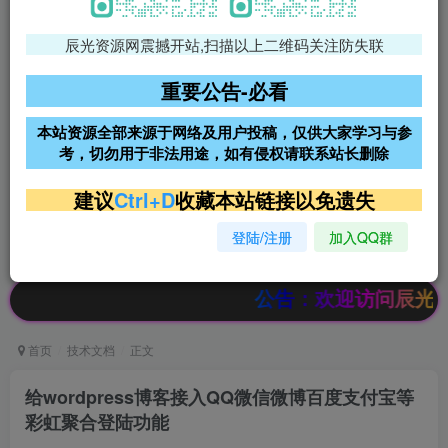
辰光资源网震撼开站,扫描以上二维码关注防失联
免费领支付宝红包
腾讯轻量4核4G3M服务器38元/
年
重要公告-必看
阿里云2核2G200M服务器68元/
雨云高防免备案服务器
本站资源全部来源于网络及用户投稿，仅供大家学习与参
年
考，切勿用于非法用途，如有侵权请联系站长删除
超低价文字广告位招租
超低价文字广告位招租
建议
Ctrl+D
收藏本站链接以免遗失
登陆/注册
加入QQ群
超低价文字广告位招租
超低价文字广告位招租
公告：欢迎访问辰光资源网，本站
首页
技术文档
正文
给wordpress博客接入QQ微信微博百度支付宝等
彩虹聚合登陆功能