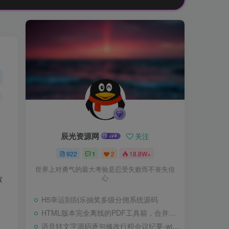
辰光资源网
关注
922
1
2
18.8W+
世界上对勇气的最大考验是忍受失败而不丧失信
致
心
H5幸运刮刮乐抽奖多级分佣系统源码
HTML版本完全离线的PDF工具箱，合并、拆分、旋转、删除、PDF转图片、图片转PDF
语音转文字源码逐句修改行程会议纪要-wisper版本