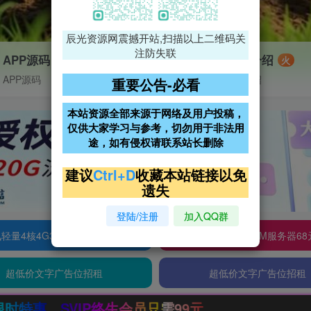
辰光资源网震撼开站,扫描以上二维码关
注防失联
APP源码
VIP特权介绍
火
APP源码
VIP特权介绍
重要公告-必看
本站资源全部来源于网络及用户投稿，
仅供大家学习与参考，切勿用于非法用
途，如有侵权请联系站长删除
建议
Ctrl+D
收藏本站链接以免
遗失
登陆/注册
加入QQ群
轻量4核4G3M服务器38元/年
阿里云2核2G200M服务器68
超低价文字广告位招租
超低价文字广告位招租
只需99元