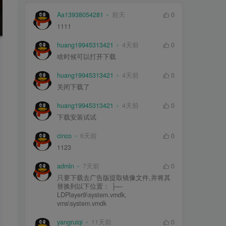
Aa13938054281
前天
0
1111
huang19945313421
4天前
0
啥时候可以打开下载
huang19945313421
4天前
0
关闭下载了
huang19945313421
4天前
0
下载安装试试
cinco
6天前
0
1123
admln
7天前
0
只要下载去广告版提取镜像文件,并将其
替换到以下位置： ├—
LDPlayer9\system.vmdk,
vms\system.vmdk
yangruiqi
11天前
0