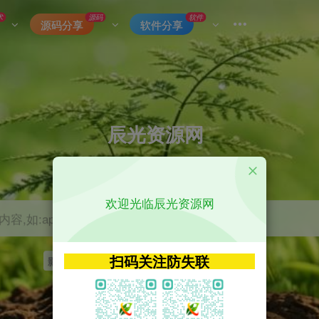
术
源码
软件
源码分享
软件分享
辰光资源网
优质的网络资源分享平台
欢迎光临辰光资源网
容,如:app源码
扫码关注防失联
影视
tvbox
神马
getapp
原神
Uniapp