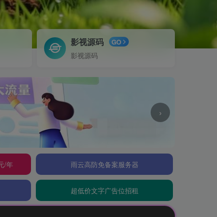
影视源码
GO
影视源码
›
元/年
雨云高防免备案服务器
超低价文字广告位招租