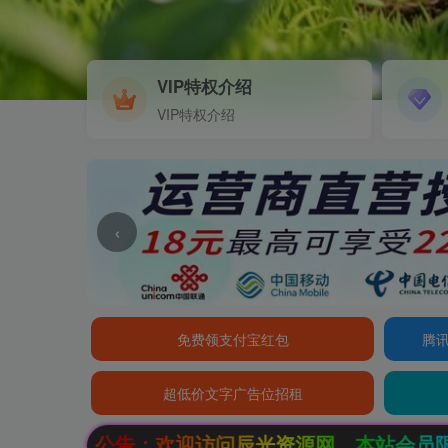
VIP特权介绍
VIP特权介绍
‹
免费领支付宝红包
腾讯
超低价文字广告位招租
问辰光资源网，本站会员限时特惠，SVIP终生会员