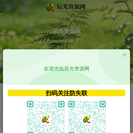
辰光资源网
优质的网络资源分享平台
请输入您想搜索的内容,如:app源码
欢迎光临辰光资源网
VIP特权介绍
APP源码
VIP特权介绍
APP源码
扫码关注防失联
VIP特权介绍
影视源码
火
GO
VIP特权介绍
影视源码
‹
›