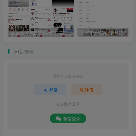
2026唯美新版星域社区开源三端APP源码
全
评论
抢沙发
请登录后发表评论
登录
注册
社交账号登录
微信登录