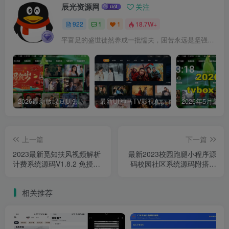
辰光资源网
关注
922
1
1
18.7W+
平富足的盛世徒然养成一批懦夫，困苦永远是坚强之母
2026最新版绿豆UI9双端影视APP源码
最新UI神马TV影视APP源码 乐檬影视苹果CMS后台 包含前后端源码
上一篇
下一篇
2023最新觅知扶风视频解析
最新2023校园跑腿小程序源
计费系统源码V1.8.2 免授权
码校园社区系统源码附搭建
优化版附教程
教程
相关推荐