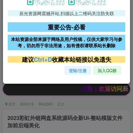
辰光资源网震撼开站,扫描以上二维码关注防失联
免费领支付宝红包
腾讯轻量4核4G3M服务器38元/
年
重要公告-必看
阿里云2核2G200M服务器68元/
雨云高防免备案服务器
本站资源全部来源于网络及用户投稿，仅供大家学习与参
年
考，切勿用于非法用途，如有侵权请联系站长删除
超低价文字广告位招租
超低价文字广告位招租
建议
Ctrl+D
收藏本站链接以免遗失
登陆/注册
加入QQ群
超低价文字广告位招租
超低价文字广告位招租
公告：欢迎访问辰光资源网
首页
源码分享
网站源码
正文
2023彩虹外链网盘系统源码全新UI-整站模版文件
加前后端美化