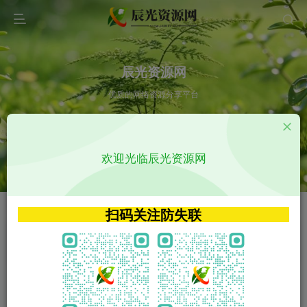
辰光资源网
优质的网络资源分享平台
请输入您想搜索的内容,如:app源码
欢迎光临辰光资源网
VIP特权介绍
APP源码
VIP特权介绍
APP源码
扫码关注防失联
VIP特权介绍
影视源码
火
GO
VIP特权介绍
影视源码
‹
›