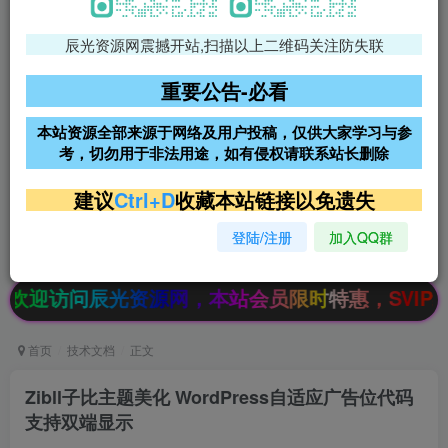
辰光资源网震撼开站,扫描以上二维码关注防失联
免费领支付宝红包
腾讯轻量4核4G3M服务器38元/
年
重要公告-必看
阿里云2核2G200M服务器68元/
雨云高防免备案服务器
本站资源全部来源于网络及用户投稿，仅供大家学习与参
年
考，切勿用于非法用途，如有侵权请联系站长删除
超低价文字广告位招租
超低价文字广告位招租
建议
Ctrl+D
收藏本站链接以免遗失
登陆/注册
加入QQ群
超低价文字广告位招租
超低价文字广告位招租
访问辰光资源网，本站会员限时特惠，SVIP终生会员
首页
技术文档
正文
Zibll子比主题美化 WordPress自适应广告位代码
支持双端显示