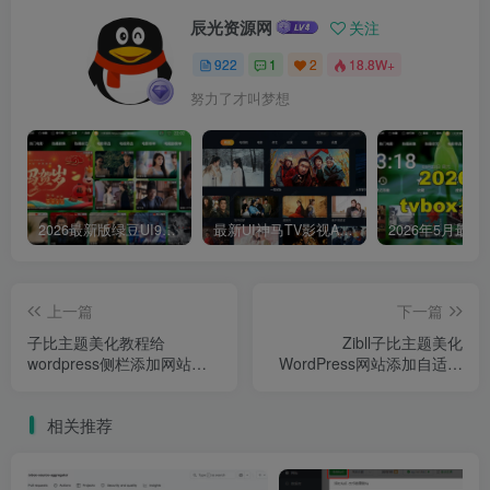
辰光资源网
关注
922
1
2
18.8W+
努力了才叫梦想
2026最新版绿豆UI9双端影视APP源码
最新UI神马TV影视APP源码 乐檬影视苹果CMS后台 包含前后端源码
上一篇
下一篇
子比主题美化教程给
Zibll子比主题美化
wordpress侧栏添加网站信
WordPress网站添加自适应
息统计小工具
文字广告位代码
相关推荐