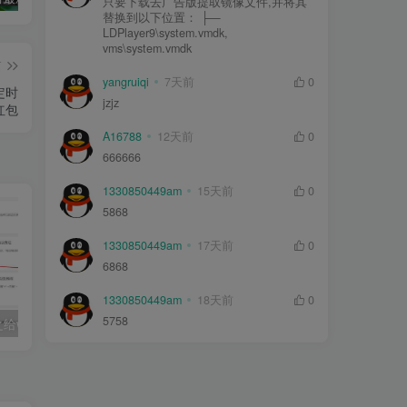
只要下载去广告版提取镜像文件,并将其
替换到以下位置： ├—
LDPlayer9\system.vmdk,
vms\system.vmdk
篇
yangruiqi
7天前
0
定时
jzjz
红包
A16788
12天前
0
666666
1330850449am
15天前
0
5868
1330850449am
17天前
0
6868
1330850449am
18天前
0
5758
子比主题美化之给wordpress侧边栏添加百度一下协助SEO优化
子比主题美化一个漂亮的关于我们页面