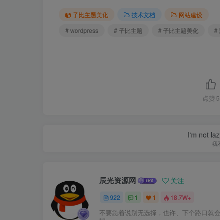
子比主题美化
技术文档
网站建设
# wordpress
# 子比主题
# 子比主题美化
#
点赞
5
I'm not la
我
辰光资源网
关注
922
1
1
18.7W+
不要急着说别无选择，也许、下个路口就