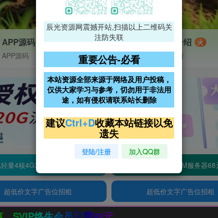
辰光资源网震撼开站,扫描以上二维码关
注防失联
APP源码
VIP特权介绍
火
APP源码
VIP特权介绍
重要公告-必看
本站资源全部来源于网络及用户投稿，
仅供大家学习与参考，切勿用于非法用
途，如有侵权请联系站长删除
建议
Ctrl+D
收藏本站链接以免
遗失
登陆/注册
加入QQ群
轻量4核4G3M服务器38元/年
阿里云2核2G200M服务器68
超低价文字广告位招租
超低价文字广告位招租
99元