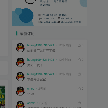
最新评论
huang19945313421
12小时前
0
啥时候可以打开下载
huang19945313421
12小时前
0
关闭下载了
huang19945313421
12小时前
0
下载安装试试
cinco
2天前
0
1123
admln
3天前
0
2026年5月最新可用tvbox影视仓接口大全
绿豆超级盒子itvboxfast影视APP双端源码 TV+手机双端 支持值波/后台管理仓库/会员系统/卡密系统/批量生成账号 自动换源 集成免签约支付系统
最新tvbox绿豆盒子UI8影视APP源码新增后台添加直播及加密功能 TV端影视APP反编译源码支持会员系统/代理系统/直播/自带免签收款/批量生成卡密