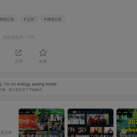
 滚动公告
# 公告
# 移动公告
喜欢就支持一下吧
分享
收藏
zy, I'm on energy saving mode.
不懒，我只是开启了节能模式
会遇见希
2026最新版绿豆UI9双端影视APP源码
最新UI神马TV影视APP源码 乐檬影视苹果CMS后台 包含前后端源码