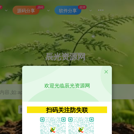
术
源码
软件
源码分享
软件分享
辰光资源网
优质的网络资源分享平台
欢迎光临辰光资源网
容,如:app源码
扫码关注防失联
影视
tvbox
神马
getapp
原神
Uniapp