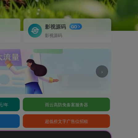
影视源码
GO
影视源码
›
元/年
雨云高防免备案服务器
超低价文字广告位招租