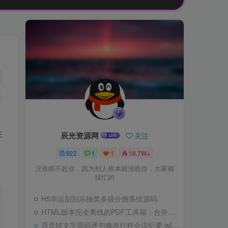
在
辰光资源网
关注
922
1
1
18.7W+
没谁瞧不起你，因为别人根本就没瞧你，大家都
很忙的
H5幸运刮刮乐抽奖多级分佣系统源码
HTML版本完全离线的PDF工具箱，合并、拆分、旋转、删除、PDF转图片、图片转PDF
语音转文字源码逐句修改行程会议纪要-wisper版本