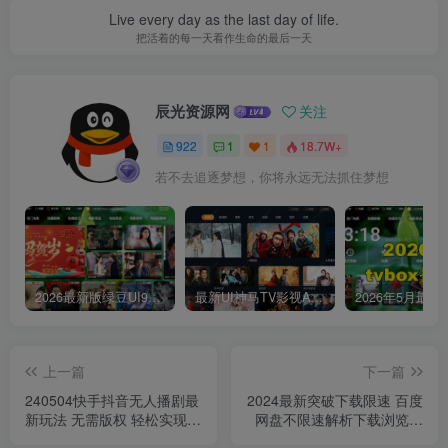
Live every day as the last day of life.
把活着的每一天看作生命的最后一天
辰光资源网
关注
922
1
1
18.7W+
若不去追逐梦想，你将永远无法抓住梦想
2026最新版绿豆UI9双端影视APP源码
最新UI神马TV影视APP源码 乐檬影视苹果CMS后台 包含前后端源码
上一篇
下一篇
240504快手抖音无人播剧最
2024最新突破下载限速 百度
新玩法 无需版权 轻松实现躺
网盘不限速解析下载浏览器
赚 日入1000+
插件版