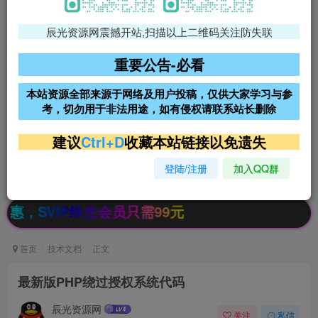
辰光资源网震撼开站,扫描以上二维码关注防失联
免费领支付宝红包
腾讯轻量4核4G3M服务器38元/
年
重要公告-必看
阿里云2核2G200M服务器68元/
雨云高防免备案服务器
本站资源全部来源于网络及用户投稿，仅供大家学习与参
年
考，切勿用于非法用途，如有侵权请联系站长删除
超低价文字广告位招租
超低价文字广告位招租
建议
Ctrl+D
收藏本站链接以免遗失
登陆/注册
加入QQ群
超低价文字广告位招租
超低价文字广告位招租
IP终生会员只需99元
首页
技术文档
正文
最新版PHP绕过授权系统代码
辰光资源网
关注
私信