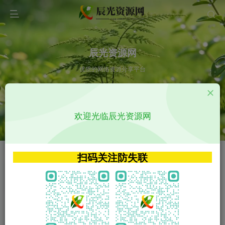
辰光资源网
优质的网络资源分享平台
请输入您想搜索的内容,如:app源码
欢迎光临辰光资源网
VIP特权介绍
APP源码
VIP特权介绍
APP源码
扫码关注防失联
VIP特权介绍
影视源码
火
GO
VIP特权介绍
影视源码
‹
›