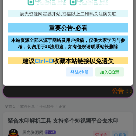
辰光资源网震撼开站,扫描以上二维码关注防失联
免费领支付宝红包
腾讯轻量4核4G3M服务器38元/
年
重要公告-必看
阿里云2核2G200M服务器68元/
雨云高防免备案服务器
本站资源全部来源于网络及用户投稿，仅供大家学习与参
年
考，切勿用于非法用途，如有侵权请联系站长删除
超低价文字广告位招租
超低价文字广告位招租
建议
Ctrl+D
收藏本站链接以免遗失
登陆/注册
加入QQ群
超低价文字广告位招租
超低价文字广告位招租
公告：欢迎访问
首页
软件分享
手机软件
正文
聚合水印解析工具 支持多个短视频平台去水印
辰光资源网
关注
私信