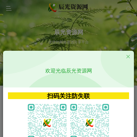
辰光资源网
优质的网络资源分享平台
请输入您想搜索的内容,如:app源码
欢迎光临辰光资源网
VIP特权介绍
APP源码
VIP特权介绍
APP源码
扫码关注防失联
VIP特权介绍
影视源码
火
GO
VIP特权介绍
影视源码
‹
›