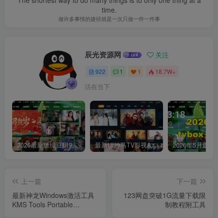
The shortest way to do many things is to only one thing at a
time.
做许多事情的捷径就是一次只做一件一件事
辰光资源网
关注
922
1
1
18.7W+
活在当下
2026最新版绿豆UI9双端影视APP源码
最新UI神马TV影视APP源码 乐檬影视苹果CMS后台 包含前后端源码
上一篇
下一篇
最新神龙Windows激活工具
123网盘突破1G流量下载限
KMS Tools Portable
制教程附工具
v20241215