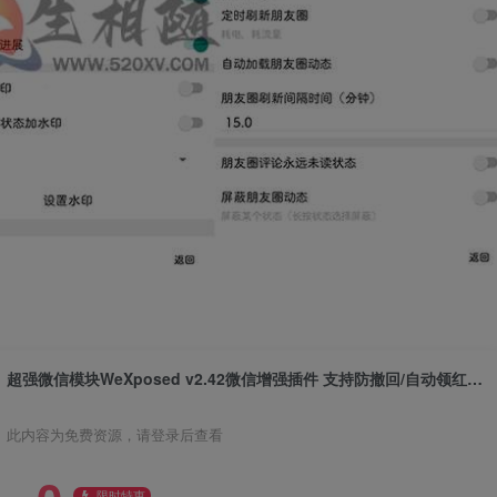
超强微信模块WeXposed v2.42微信增强插件 支持防撤回/自动领红包/转发/批量查找僵尸粉/自动回复/突破表情限额等
此内容为免费资源，请登录后查看
限时特惠