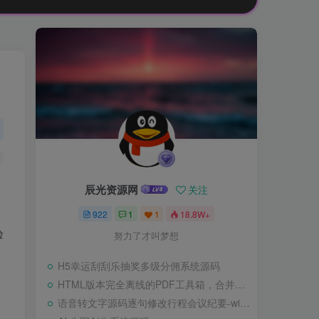
辰光资源网
关注
922
1
1
18.8W+
验
努力了才叫梦想
H5幸运刮刮乐抽奖多级分佣系统源码
HTML版本完全离线的PDF工具箱，合并、拆分、旋转、删除、PDF转图片、图片转PDF
语音转文字源码逐句修改行程会议纪要-wisper版本