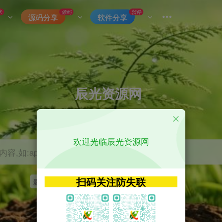
术
源码
软件
源码分享
软件分享
辰光资源网
优质的网络资源分享平台
欢迎光临辰光资源网
容,如:app源码
扫码关注防失联
影视
tvbox
神马
getapp
原神
Uniapp