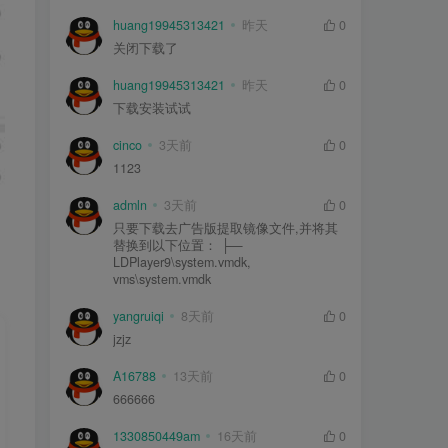
huang19945313421
昨天
0
关闭下载了
huang19945313421
昨天
0
下载安装试试
cinco
3天前
0
1123
admln
3天前
0
只要下载去广告版提取镜像文件,并将其
替换到以下位置： ├—
LDPlayer9\system.vmdk,
vms\system.vmdk
yangruiqi
8天前
0
jzjz
A16788
13天前
0
666666
1330850449am
16天前
0