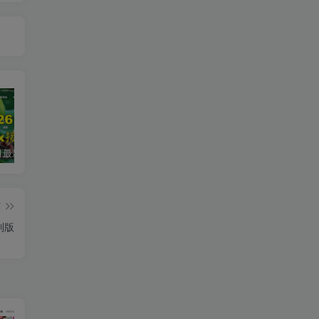
2026年5月最新可用tvbox影视仓接口大全
最新tvbox绿豆盒子UI8影视APP源码新增后台添加直播及加密功能 TV端影视APP反编译源码支持会员系统/代理系统/直播/自带免签收款/批量生成卡密
绿豆超级盒子itvboxfast影视APP双端源码 TV+手机双端 支持值波/后台管理仓库/会员系统/卡密系统/批量生成账号 自动换源 集成免签约支付系统
篇
制版