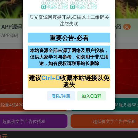
辰光资源网震撼开站,扫描以上二维码关
注防失联
APP源码
VIP特权介绍
火
APP源码
VIP特权介绍
重要公告-必看
本站资源全部来源于网络及用户投稿，
仅供大家学习与参考，切勿用于非法用
途，如有侵权请联系站长删除
建议
Ctrl+D
收藏本站链接以免
遗失
登陆/注册
加入QQ群
轻量4核4G3M服务器38元/年
阿里云2核2G200M服务器68
超低价文字广告位招租
超低价文字广告位招租