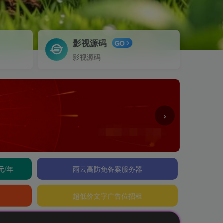
影视源码
GO
影视源码
›
元/年
雨云高防免备案服务器
超低价文字广告位招租