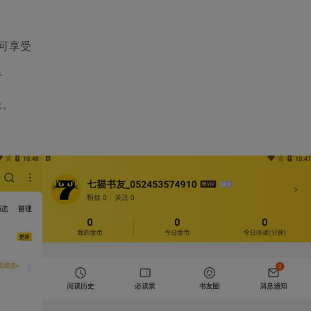
可享受
告
长。