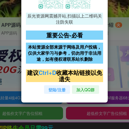
辰光资源网震撼开站,扫描以上二维码关
注防失联
APP源码
VIP特权介绍
火
APP源码
VIP特权介绍
重要公告-必看
本站资源全部来源于网络及用户投稿，
仅供大家学习与参考，切勿用于非法用
途，如有侵权请联系站长删除
建议
Ctrl+D
收藏本站链接以免
遗失
登陆/注册
加入QQ群
轻量4核4G3M服务器38元/年
阿里云2核2G200M服务器68
超低价文字广告位招租
超低价文字广告位招租