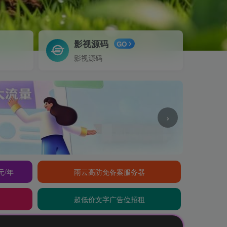
影视源码
GO
影视源码
›
元/年
雨云高防免备案服务器
超低价文字广告位招租