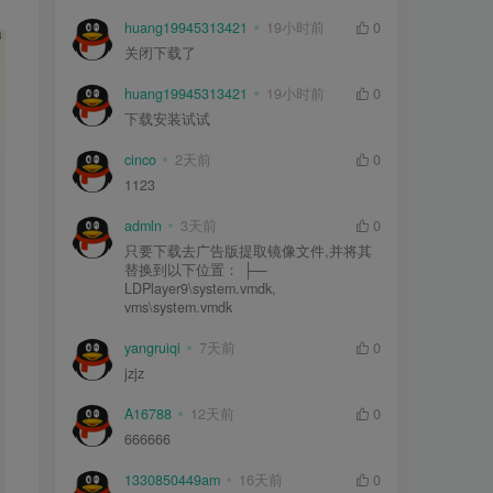
huang19945313421
19小时前
0
关闭下载了
huang19945313421
19小时前
0
下载安装试试
cinco
2天前
0
1123
admln
3天前
0
只要下载去广告版提取镜像文件,并将其
替换到以下位置： ├—
LDPlayer9\system.vmdk,
vms\system.vmdk
yangruiqi
7天前
0
jzjz
A16788
12天前
0
666666
1330850449am
16天前
0