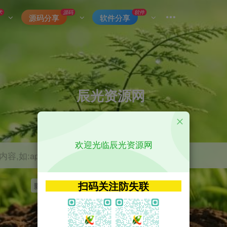
术
源码
软件
源码分享
软件分享
辰光资源网
优质的网络资源分享平台
欢迎光临辰光资源网
容,如:app源码
扫码关注防失联
影视
tvbox
神马
getapp
原神
Uniapp