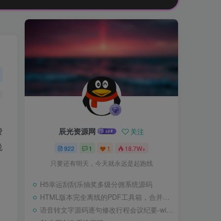
费
辰光资源网
关注
说
922
1
1
18.7W+
只要还有明天，今天就永远是起跑线
H5幸运刮刮乐抽奖多级分佣系统源码
HTML版本完全离线的PDF工具箱，合并、拆分、旋转、删除、PDF转图片、图片转PDF
语音转文字源码逐句修改行程会议纪要-wisper版本