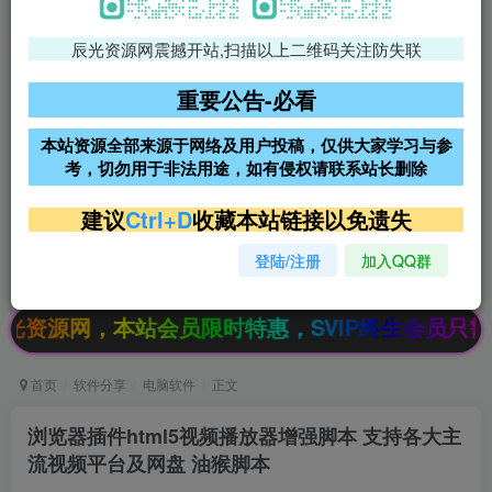
辰光资源网震撼开站,扫描以上二维码关注防失联
免费领支付宝红包
腾讯轻量4核4G3M服务器38元/
年
重要公告-必看
阿里云2核2G200M服务器68元/
雨云高防免备案服务器
本站资源全部来源于网络及用户投稿，仅供大家学习与参
年
考，切勿用于非法用途，如有侵权请联系站长删除
超低价文字广告位招租
超低价文字广告位招租
建议
Ctrl+D
收藏本站链接以免遗失
登陆/注册
加入QQ群
超低价文字广告位招租
超低价文字广告位招租
网，本站会员限时特惠，SVIP终生会员只需99元
首页
软件分享
电脑软件
正文
浏览器插件html5视频播放器增强脚本 支持各大主
流视频平台及网盘 油猴脚本