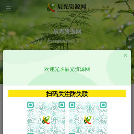
辰光资源网
优质的网络资源分享平台
请输入您想搜索的内容,如:app源码
欢迎光临辰光资源网
VIP特权介绍
APP源码
VIP特权介绍
APP源码
扫码关注防失联
VIP特权介绍
影视源码
火
GO
VIP特权介绍
影视源码
‹
›