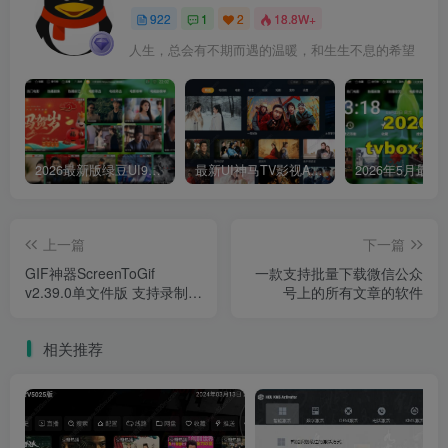
922
1
2
18.8W+
人生，总会有不期而遇的温暖，和生生不息的希望
2026最新版绿豆UI9双端影视APP源码
最新UI神马TV影视APP源码 乐檬影视苹果CMS后台 包含前后端源码
上一篇
下一篇
GIF神器ScreenToGif
一款支持批量下载微信公众
v2.39.0单文件版 支持录制屏
号上的所有文章的软件
幕/画板/摄像头/编辑等功能
相关推荐