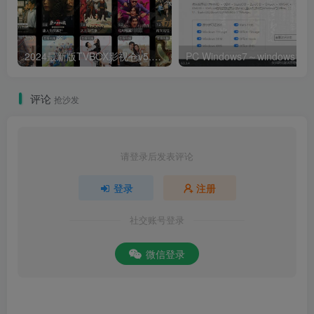
2024最新版TVBOX影视仓v5.0.25脱壳解密版 已去除弹窗提示及顶部提示 可内置tvbox仓库接口 内附三个修改版本
评论
抢沙发
请登录后发表评论
登录
注册
社交账号登录
微信登录