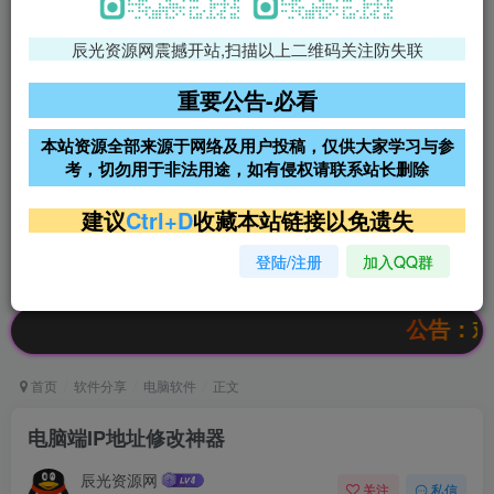
辰光资源网震撼开站,扫描以上二维码关注防失联
免费领支付宝红包
腾讯轻量4核4G3M服务器38元/
年
重要公告-必看
阿里云2核2G200M服务器68元/
雨云高防免备案服务器
本站资源全部来源于网络及用户投稿，仅供大家学习与参
年
考，切勿用于非法用途，如有侵权请联系站长删除
超低价文字广告位招租
超低价文字广告位招租
建议
Ctrl+D
收藏本站链接以免遗失
登陆/注册
加入QQ群
超低价文字广告位招租
超低价文字广告位招租
公告：欢迎访问
首页
软件分享
电脑软件
正文
电脑端IP地址修改神器
辰光资源网
关注
私信