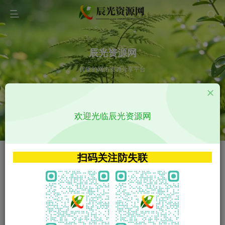
辰光资源网
优质的网络资源分享平台
请输入您想搜索的内容,如:app源码
欢迎光临辰光资源网
VIP特权介绍
APP源码
VIP特权介绍
APP源码
扫码关注防失联
VIP特权介绍
影视源码
火
GO
VIP特权介绍
影视源码
‹
›