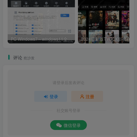
PC Windows7～windows11全能激活工具,office激活神器
2024最新版T
评论
抢沙发
请登录后发表评论
登录
注册
社交账号登录
微信登录