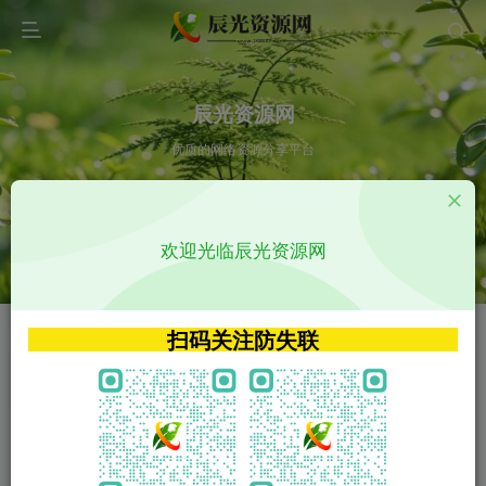
辰光资源网
优质的网络资源分享平台
请输入您想搜索的内容,如:app源码
欢迎光临辰光资源网
VIP特权介绍
APP源码
VIP特权介绍
APP源码
扫码关注防失联
VIP特权介绍
影视源码
火
GO
VIP特权介绍
影视源码
‹
›