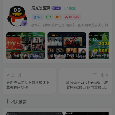
辰光资源网
关注
922
1
1
18.8W+
横跨在你和你的梦想之间的唯一的东西就是奋力拼搏
2026最新版绿豆UI9双端影视APP源码
最新UI神马TV影视APP源码 乐檬影视苹果CMS后台 包含前后端源码
上一篇
下一篇
最新夸克网盘不限速极速下
影音壳子v2.01脱壳版 已内
载教程附软件
置tvbox接口 附内置接口教
程
相关推荐