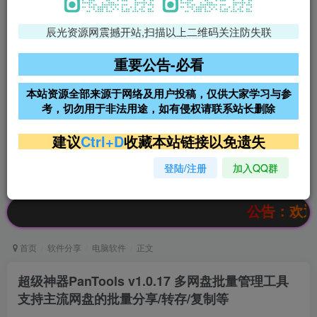
辰光资源网震撼开站,扫描以上二维码关注防失联
免费领支付宝红包
腾讯轻量4核4G3M服务器38元/
年
重要公告-必看
阿里云2核2G200M服务器68元/
雨云高防免备案服务器
本站资源全部来源于网络及用户投稿，仅供大家学习与参
年
考，切勿用于非法用途，如有侵权请联系站长删除
超低价文字广告位招租
超低价文字广告位招租
建议
Ctrl+D
收藏本站链接以免遗失
登陆/注册
加入QQ群
超低价文字广告位招租
超低价文字广告位招租
公告：欢迎访问辰
首页
软件分享
电脑软件
正文
超级神器PanTools v1.0.17 多网盘批量管理工具
支持主流网盘的批量分享/转存/复制等