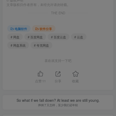
©
版权声明
文章版权归作者所有，未经允许请勿转载。
THE END
电脑软件
软件分享
# 网盘
# 百度网盘
# 百度云盘
# 云盘
# 网盘系统
# 夸克网盘
喜欢就支持一下吧
点赞
11
分享
收藏
So what if we fall down? At least we are still young.
摔倒了又怎样，至少我们还年轻