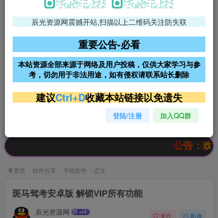
辰光资源网震撼开站,扫描以上二维码关注防失联
免费领支付宝红包
腾讯轻量4核4G3M服务器38元/
年
重要公告-必看
阿里云2核2G200M服务器68元/
雨云高防免备案服务器
本站资源全部来源于网络及用户投稿，仅供大家学习与参
年
考，切勿用于非法用途，如有侵权请联系站长删除
超低价文字广告位招租
超低价文字广告位招租
建议
Ctrl+D
收藏本站链接以免遗失
登陆/注册
加入QQ群
超低价文字广告位招租
超低价文字广告位招租
公告：欢迎访问辰
首页
软件分享
手机软件
正文
斑马驾考安卓版 解锁VIP所有功能
辰光资源网
关注
私信