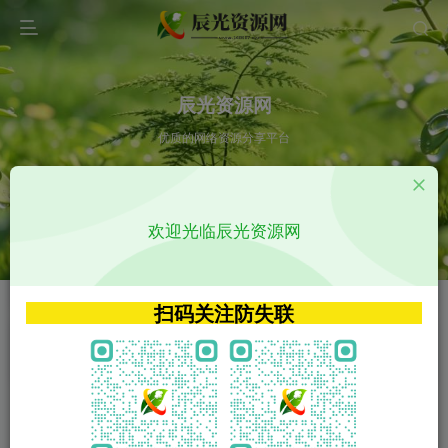
辰光资源网
优质的网络资源分享平台
请输入您想搜索的内容,如:app源码
欢迎光临辰光资源网
VIP特权介绍
APP源码
VIP特权介绍
APP源码
扫码关注防失联
VIP特权介绍
影视源码
火
GO
VIP特权介绍
影视源码
‹
›