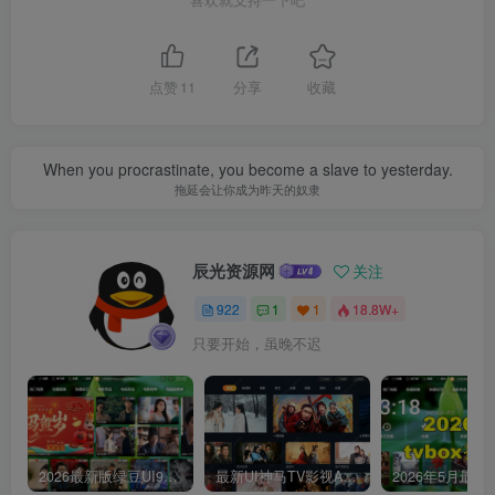
点赞
11
分享
收藏
When you procrastinate, you become a slave to yesterday.
拖延会让你成为昨天的奴隶
辰光资源网
关注
922
1
1
18.8W+
只要开始，虽晚不迟
2026最新版绿豆UI9双端影视APP源码
最新UI神马TV影视APP源码 乐檬影视苹果CMS后台 包含前后端源码