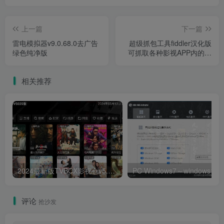
上一篇
下一篇
雷电模拟器v9.0.68.0去广告
超级抓包工具fiddler汉化版
绿色纯净版
可抓取各种影视APP内的解
析接口直播源等数据
相关推荐
2024最新版TVBOX影视仓v5.0.25脱壳解密版 已去除弹窗提示及顶部提示 可内置tvbox仓库接口 内附三个修改版本
评论
抢沙发