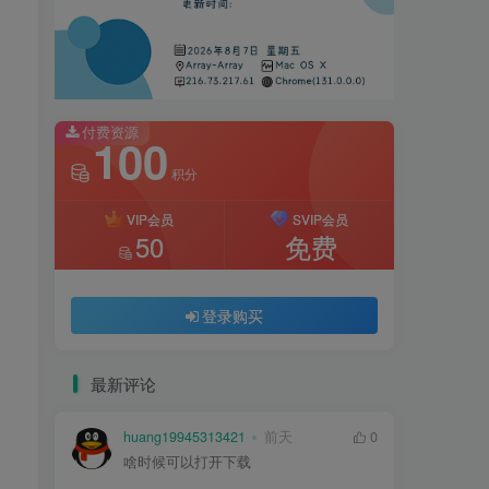
付费资源
100
积分
VIP会员
SVIP会员
50
免费
登录购买
最新评论
huang19945313421
前天
0
啥时候可以打开下载