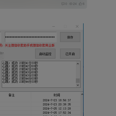
0
24
6