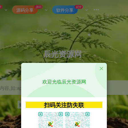
术
源码
软件
源码分享
软件分享
辰光资源网
优质的网络资源分享平台
欢迎光临辰光资源网
容,如:app源码
扫码关注防失联
影视
tvbox
神马
getapp
原神
Uniapp