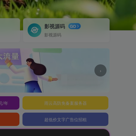
影视源码
GO
影视源码
›
元/年
雨云高防免备案服务器
超低价文字广告位招租