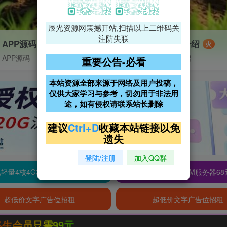
辰光资源网震撼开站,扫描以上二维码关
注防失联
APP源码
VIP特权介绍
火
APP源码
VIP特权介绍
重要公告-必看
本站资源全部来源于网络及用户投稿，
仅供大家学习与参考，切勿用于非法用
途，如有侵权请联系站长删除
建议
Ctrl+D
收藏本站链接以免
遗失
登陆/注册
加入QQ群
轻量4核4G3M服务器38元/年
阿里云2核2G200M服务器68
超低价文字广告位招租
超低价文字广告位招租