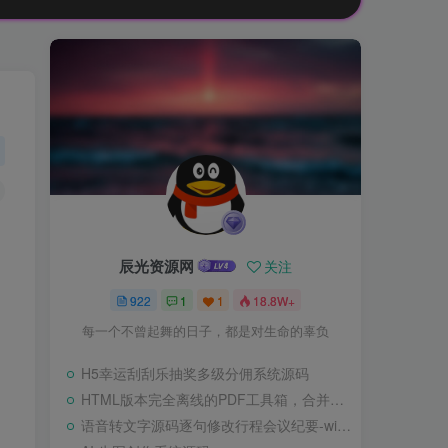
辰光资源网
关注
922
1
1
18.8W+
每一个不曾起舞的日子，都是对生命的辜负
H5幸运刮刮乐抽奖多级分佣系统源码
HTML版本完全离线的PDF工具箱，合并、拆分、旋转、删除、PDF转图片、图片转PDF
语音转文字源码逐句修改行程会议纪要-wisper版本