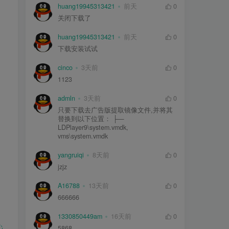
huang19945313421
前天
0
关闭下载了
huang19945313421
前天
0
下载安装试试
cinco
3天前
0
1123
admln
3天前
0
只要下载去广告版提取镜像文件,并将其
替换到以下位置： ├—
LDPlayer9\system.vmdk,
vms\system.vmdk
yangruiqi
8天前
0
jzjz
A16788
13天前
0
666666
1330850449am
16天前
0
5868