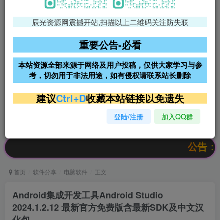
辰光资源网震撼开站,扫描以上二维码关注防失联
免费领支付宝红包
腾讯轻量4核4G3M服务器38元/
年
重要公告-必看
阿里云2核2G200M服务器68元/
雨云高防免备案服务器
本站资源全部来源于网络及用户投稿，仅供大家学习与参
年
考，切勿用于非法用途，如有侵权请联系站长删除
超低价文字广告位招租
超低价文字广告位招租
建议
Ctrl+D
收藏本站链接以免遗失
登陆/注册
加入QQ群
超低价文字广告位招租
超低价文字广告位招租
公告：欢迎访
首页
软件分享
电脑软件
正文
Android集成开发工具Android Studio
2024.1.2.12 最新官方免费版含最新SDK及中文汉
化包