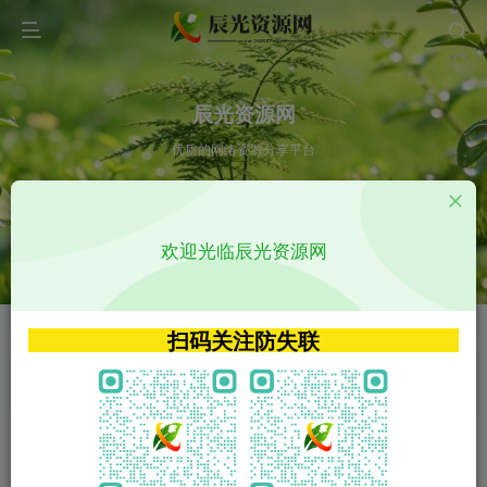
辰光资源网
优质的网络资源分享平台
请输入您想搜索的内容,如:app源码
欢迎光临辰光资源网
VIP特权介绍
APP源码
VIP特权介绍
APP源码
扫码关注防失联
VIP特权介绍
影视源码
火
GO
VIP特权介绍
影视源码
‹
›