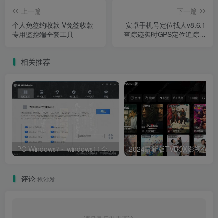
上一篇
下一篇
个人免签约收款 V免签收款
安卓手机号定位找人v8.6.1
专用监控端全套工具
查踪迹实时GPS定位追踪解
锁VIP会员版
相关推荐
PC Windows7～windows11全能激活工具,office激活神器
2024最新版T
评论
抢沙发