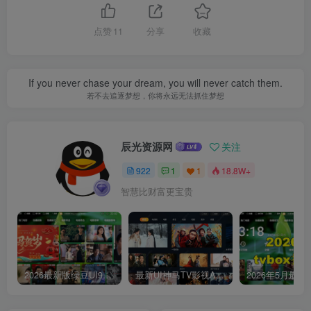
点赞
11
分享
收藏
If you never chase your dream, you will never catch them.
若不去追逐梦想，你将永远无法抓住梦想
辰光资源网
关注
922
1
1
18.8W+
智慧比财富更宝贵
2026最新版绿豆UI9双端影视APP源码
最新UI神马TV影视APP源码 乐檬影视苹果CMS后台 包含前后端源码