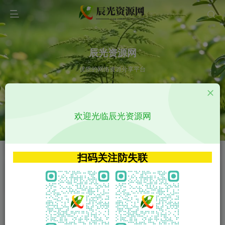
辰光资源网
优质的网络资源分享平台
请输入您想搜索的内容,如:app源码
欢迎光临辰光资源网
VIP特权介绍
APP源码
VIP特权介绍
APP源码
扫码关注防失联
VIP特权介绍
影视源码
火
GO
VIP特权介绍
影视源码
‹
›