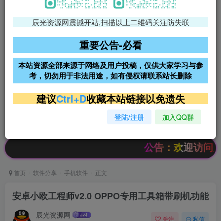
辰光资源网震撼开站,扫描以上二维码关注防失联
免费领支付宝红包
腾讯轻量4核4G3M服务器38元/
年
重要公告-必看
阿里云2核2G200M服务器68元/
雨云高防免备案服务器
本站资源全部来源于网络及用户投稿，仅供大家学习与参
年
考，切勿用于非法用途，如有侵权请联系站长删除
超低价文字广告位招租
超低价文字广告位招租
建议
Ctrl+D
收藏本站链接以免遗失
登陆/注册
加入QQ群
超低价文字广告位招租
超低价文字广告位招租
公告：欢迎访问辰光资源网
首页
软件分享
手机软件
正文
安卓小欧工程师v2.0 OPPO专用工具箱带刷机功能
辰光资源网
关注
私信