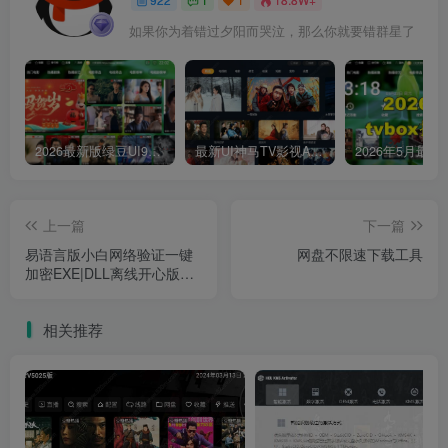
如果你为着错过夕阳而哭泣，那么你就要错群星了
2026最新版绿豆UI9双端影视APP源码
最新UI神马TV影视APP源码 乐檬影视苹果CMS后台 包含前后端源码
上一篇
下一篇
易语言版小白网络验证一键
网盘不限速下载工具
加密EXE|DLL离线开心版本
附验证模块及案例
相关推荐