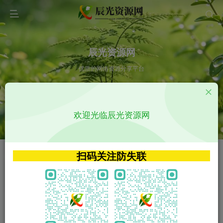
辰光资源网
优质的网络资源分享平台
请输入您想搜索的内容,如:app源码
欢迎光临辰光资源网
VIP特权介绍
APP源码
VIP特权介绍
APP源码
扫码关注防失联
VIP特权介绍
影视源码
火
GO
VIP特权介绍
影视源码
‹
›