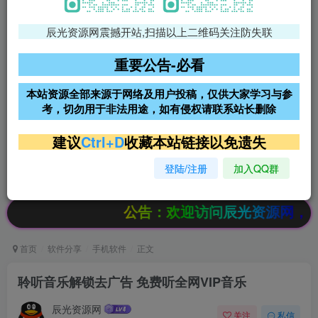
辰光资源网震撼开站,扫描以上二维码关注防失联
免费领支付宝红包
腾讯轻量4核4G3M服务器38元/
年
重要公告-必看
阿里云2核2G200M服务器68元/
雨云高防免备案服务器
本站资源全部来源于网络及用户投稿，仅供大家学习与参
年
考，切勿用于非法用途，如有侵权请联系站长删除
超低价文字广告位招租
超低价文字广告位招租
建议
Ctrl+D
收藏本站链接以免遗失
登陆/注册
加入QQ群
超低价文字广告位招租
超低价文字广告位招租
公告：欢迎访问辰光资源网，本站会员
首页
软件分享
手机软件
正文
聆听音乐解锁去广告 免费听全网VIP音乐
辰光资源网
关注
私信