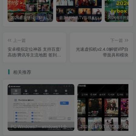
2026最新版绿豆UI9双端影视APP源码
最新UI神马TV影视APP源码 乐檬影视苹果CMS后台 包含前后端源码
上一篇
下一篇
安卓模拟定位神器 支持百度/
光速虚拟机v2.4.0解锁VIP自
高德/腾讯等主流地图 签到打
带面具和模块
卡神器
相关推荐
PC Windows7～windows11全能激活工具,office激活神器
2024最新版T